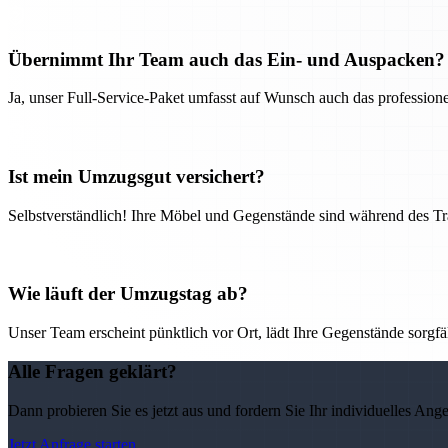
Übernimmt Ihr Team auch das Ein- und Auspacken?
Ja, unser Full-Service-Paket umfasst auf Wunsch auch das professio
Ist mein Umzugsgut versichert?
Selbstverständlich! Ihre Möbel und Gegenstände sind während des Tra
Wie läuft der Umzugstag ab?
Unser Team erscheint pünktlich vor Ort, lädt Ihre Gegenstände sorgfälti
Alle Fragen geklärt?
Dann probieren Sie es jetzt aus und fordern Sie Ihr individuelles Ang
Jetzt Anfrage starten