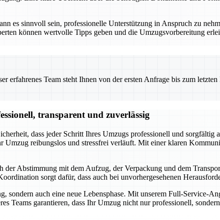
es sinnvoll sein, professionelle Unterstützung in Anspruch zu nehme
ten können wertvolle Tipps geben und die Umzugsvorbereitung erleicht
 erfahrenes Team steht Ihnen von der ersten Anfrage bis zum letzten Ka
sionell, transparent und zuverlässig
erheit, dass jeder Schritt Ihres Umzugs professionell und sorgfältig 
 Ihr Umzug reibungslos und stressfrei verläuft. Mit einer klaren Kommun
h der Abstimmung mit dem Aufzug, der Verpackung und dem Transport I
e Koordination sorgt dafür, dass auch bei unvorhergesehenen Herausforde
ng, sondern auch eine neue Lebensphase. Mit unserem Full-Service-An
s Teams garantieren, dass Ihr Umzug nicht nur professionell, sondern