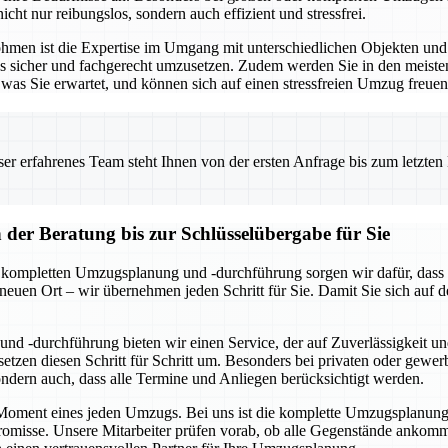
icht nur reibungslos, sondern auch effizient und stressfrei.
Lohmen ist die Expertise im Umgang mit unterschiedlichen Objekten u
les sicher und fachgerecht umzusetzen. Zudem werden Sie in den meist
was Sie erwartet, und können sich auf einen stressfreien Umzug freuen
 erfahrenes Team steht Ihnen von der ersten Anfrage bis zum letzten Ka
er Beratung bis zur Schlüsselübergabe für Sie
r kompletten Umzugsplanung und -durchführung sorgen wir dafür, dass a
 neuen Ort – wir übernehmen jeden Schritt für Sie. Damit Sie sich au
nd -durchführung bieten wir einen Service, der auf Zuverlässigkeit un
tzen diesen Schritt für Schritt um. Besonders bei privaten oder gewe
sondern auch, dass alle Termine und Anliegen berücksichtigt werden.
e Moment eines jeden Umzugs. Bei uns ist die komplette Umzugsplanung u
isse. Unsere Mitarbeiter prüfen vorab, ob alle Gegenstände ankomme