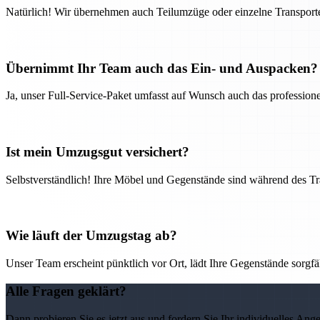
Natürlich! Wir übernehmen auch Teilumzüge oder einzelne Transport
Übernimmt Ihr Team auch das Ein- und Auspacken?
Ja, unser Full-Service-Paket umfasst auf Wunsch auch das professio
Ist mein Umzugsgut versichert?
Selbstverständlich! Ihre Möbel und Gegenstände sind während des Tra
Wie läuft der Umzugstag ab?
Unser Team erscheint pünktlich vor Ort, lädt Ihre Gegenstände sorgfälti
Alle Fragen geklärt?
Dann probieren Sie es jetzt aus und fordern Sie Ihr individuelles Ang