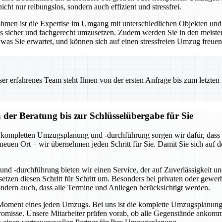
icht nur reibungslos, sondern auch effizient und stressfrei.
Lohmen ist die Expertise im Umgang mit unterschiedlichen Objekten u
les sicher und fachgerecht umzusetzen. Zudem werden Sie in den meist
was Sie erwartet, und können sich auf einen stressfreien Umzug freuen
 erfahrenes Team steht Ihnen von der ersten Anfrage bis zum letzten Ka
er Beratung bis zur Schlüsselübergabe für Sie
r kompletten Umzugsplanung und -durchführung sorgen wir dafür, dass a
 neuen Ort – wir übernehmen jeden Schritt für Sie. Damit Sie sich au
nd -durchführung bieten wir einen Service, der auf Zuverlässigkeit un
tzen diesen Schritt für Schritt um. Besonders bei privaten oder gewe
sondern auch, dass alle Termine und Anliegen berücksichtigt werden.
e Moment eines jeden Umzugs. Bei uns ist die komplette Umzugsplanung u
isse. Unsere Mitarbeiter prüfen vorab, ob alle Gegenstände ankomme