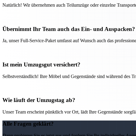
Natürlich! Wir übernehmen auch Teilumzüge oder einzelne Transport
Übernimmt Ihr Team auch das Ein- und Auspacken?
Ja, unser Full-Service-Paket umfasst auf Wunsch auch das professio
Ist mein Umzugsgut versichert?
Selbstverständlich! Ihre Möbel und Gegenstände sind während des Tra
Wie läuft der Umzugstag ab?
Unser Team erscheint pünktlich vor Ort, lädt Ihre Gegenstände sorgfälti
Alle Fragen geklärt?
Dann probieren Sie es jetzt aus und fordern Sie Ihr individuelles Ang