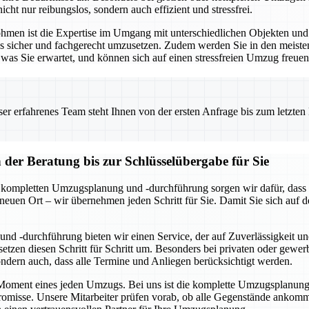
icht nur reibungslos, sondern auch effizient und stressfrei.
Lohmen ist die Expertise im Umgang mit unterschiedlichen Objekten u
les sicher und fachgerecht umzusetzen. Zudem werden Sie in den meist
was Sie erwartet, und können sich auf einen stressfreien Umzug freuen
 erfahrenes Team steht Ihnen von der ersten Anfrage bis zum letzten Ka
er Beratung bis zur Schlüsselübergabe für Sie
r kompletten Umzugsplanung und -durchführung sorgen wir dafür, dass a
 neuen Ort – wir übernehmen jeden Schritt für Sie. Damit Sie sich au
nd -durchführung bieten wir einen Service, der auf Zuverlässigkeit un
tzen diesen Schritt für Schritt um. Besonders bei privaten oder gewe
sondern auch, dass alle Termine und Anliegen berücksichtigt werden.
e Moment eines jeden Umzugs. Bei uns ist die komplette Umzugsplanung u
isse. Unsere Mitarbeiter prüfen vorab, ob alle Gegenstände ankomme