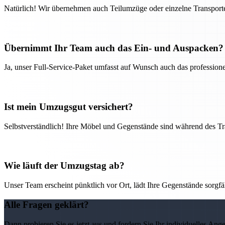
Natürlich! Wir übernehmen auch Teilumzüge oder einzelne Transport
Übernimmt Ihr Team auch das Ein- und Auspacken?
Ja, unser Full-Service-Paket umfasst auf Wunsch auch das professio
Ist mein Umzugsgut versichert?
Selbstverständlich! Ihre Möbel und Gegenstände sind während des Tra
Wie läuft der Umzugstag ab?
Unser Team erscheint pünktlich vor Ort, lädt Ihre Gegenstände sorgfälti
Alle Fragen geklärt?
Dann probieren Sie es jetzt aus und fordern Sie Ihr individuelles Ang