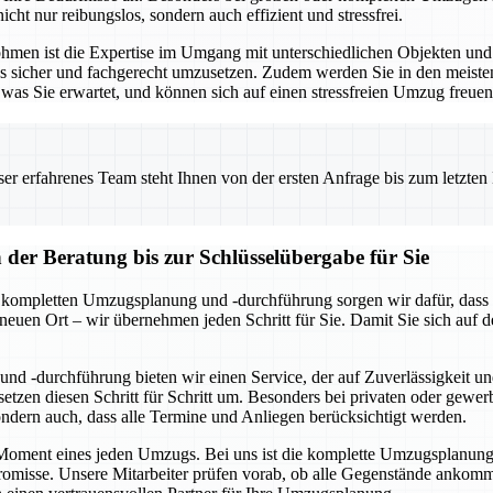
icht nur reibungslos, sondern auch effizient und stressfrei.
Lohmen ist die Expertise im Umgang mit unterschiedlichen Objekten u
les sicher und fachgerecht umzusetzen. Zudem werden Sie in den meist
was Sie erwartet, und können sich auf einen stressfreien Umzug freuen
 erfahrenes Team steht Ihnen von der ersten Anfrage bis zum letzten Ka
er Beratung bis zur Schlüsselübergabe für Sie
r kompletten Umzugsplanung und -durchführung sorgen wir dafür, dass a
 neuen Ort – wir übernehmen jeden Schritt für Sie. Damit Sie sich au
nd -durchführung bieten wir einen Service, der auf Zuverlässigkeit un
tzen diesen Schritt für Schritt um. Besonders bei privaten oder gewe
sondern auch, dass alle Termine und Anliegen berücksichtigt werden.
e Moment eines jeden Umzugs. Bei uns ist die komplette Umzugsplanung u
isse. Unsere Mitarbeiter prüfen vorab, ob alle Gegenstände ankomme