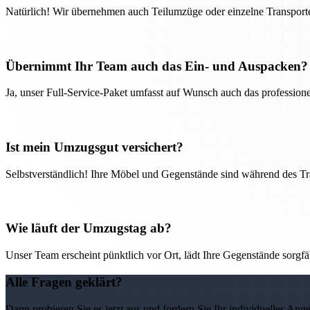
Natürlich! Wir übernehmen auch Teilumzüge oder einzelne Transport
Übernimmt Ihr Team auch das Ein- und Auspacken?
Ja, unser Full-Service-Paket umfasst auf Wunsch auch das professio
Ist mein Umzugsgut versichert?
Selbstverständlich! Ihre Möbel und Gegenstände sind während des Tra
Wie läuft der Umzugstag ab?
Unser Team erscheint pünktlich vor Ort, lädt Ihre Gegenstände sorgfälti
Alle Fragen geklärt?
Dann probieren Sie es jetzt aus und fordern Sie Ihr individuelles Ang