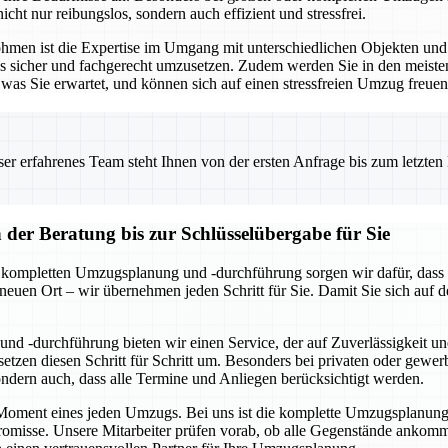
icht nur reibungslos, sondern auch effizient und stressfrei.
Lohmen ist die Expertise im Umgang mit unterschiedlichen Objekten u
les sicher und fachgerecht umzusetzen. Zudem werden Sie in den meist
was Sie erwartet, und können sich auf einen stressfreien Umzug freuen
 erfahrenes Team steht Ihnen von der ersten Anfrage bis zum letzten Ka
er Beratung bis zur Schlüsselübergabe für Sie
r kompletten Umzugsplanung und -durchführung sorgen wir dafür, dass a
 neuen Ort – wir übernehmen jeden Schritt für Sie. Damit Sie sich au
nd -durchführung bieten wir einen Service, der auf Zuverlässigkeit un
tzen diesen Schritt für Schritt um. Besonders bei privaten oder gewe
sondern auch, dass alle Termine und Anliegen berücksichtigt werden.
e Moment eines jeden Umzugs. Bei uns ist die komplette Umzugsplanung u
isse. Unsere Mitarbeiter prüfen vorab, ob alle Gegenstände ankomme