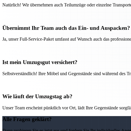
Natürlich! Wir übernehmen auch Teilumzüge oder einzelne Transport
Übernimmt Ihr Team auch das Ein- und Auspacken?
Ja, unser Full-Service-Paket umfasst auf Wunsch auch das professio
Ist mein Umzugsgut versichert?
Selbstverständlich! Ihre Möbel und Gegenstände sind während des Tra
Wie läuft der Umzugstag ab?
Unser Team erscheint pünktlich vor Ort, lädt Ihre Gegenstände sorgfälti
Alle Fragen geklärt?
Dann probieren Sie es jetzt aus und fordern Sie Ihr individuelles Ang