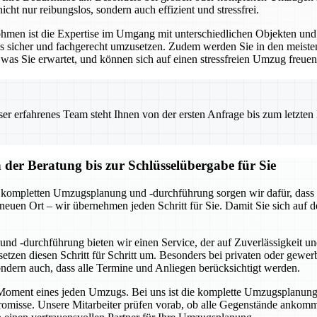
icht nur reibungslos, sondern auch effizient und stressfrei.
Lohmen ist die Expertise im Umgang mit unterschiedlichen Objekten u
les sicher und fachgerecht umzusetzen. Zudem werden Sie in den meist
was Sie erwartet, und können sich auf einen stressfreien Umzug freuen
 erfahrenes Team steht Ihnen von der ersten Anfrage bis zum letzten Ka
er Beratung bis zur Schlüsselübergabe für Sie
r kompletten Umzugsplanung und -durchführung sorgen wir dafür, dass a
 neuen Ort – wir übernehmen jeden Schritt für Sie. Damit Sie sich au
nd -durchführung bieten wir einen Service, der auf Zuverlässigkeit un
tzen diesen Schritt für Schritt um. Besonders bei privaten oder gewe
sondern auch, dass alle Termine und Anliegen berücksichtigt werden.
e Moment eines jeden Umzugs. Bei uns ist die komplette Umzugsplanung u
isse. Unsere Mitarbeiter prüfen vorab, ob alle Gegenstände ankomme