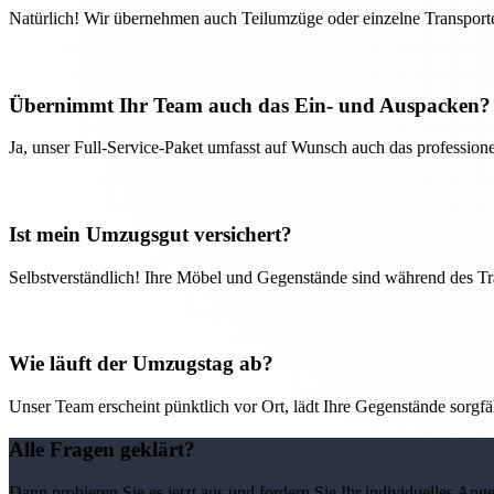
Natürlich! Wir übernehmen auch Teilumzüge oder einzelne Transport
Übernimmt Ihr Team auch das Ein- und Auspacken?
Ja, unser Full-Service-Paket umfasst auf Wunsch auch das professio
Ist mein Umzugsgut versichert?
Selbstverständlich! Ihre Möbel und Gegenstände sind während des Tra
Wie läuft der Umzugstag ab?
Unser Team erscheint pünktlich vor Ort, lädt Ihre Gegenstände sorgfälti
Alle Fragen geklärt?
Dann probieren Sie es jetzt aus und fordern Sie Ihr individuelles Ang