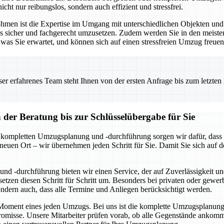
icht nur reibungslos, sondern auch effizient und stressfrei.
Lohmen ist die Expertise im Umgang mit unterschiedlichen Objekten u
les sicher und fachgerecht umzusetzen. Zudem werden Sie in den meist
was Sie erwartet, und können sich auf einen stressfreien Umzug freuen
 erfahrenes Team steht Ihnen von der ersten Anfrage bis zum letzten Ka
er Beratung bis zur Schlüsselübergabe für Sie
r kompletten Umzugsplanung und -durchführung sorgen wir dafür, dass a
 neuen Ort – wir übernehmen jeden Schritt für Sie. Damit Sie sich au
nd -durchführung bieten wir einen Service, der auf Zuverlässigkeit un
tzen diesen Schritt für Schritt um. Besonders bei privaten oder gewe
sondern auch, dass alle Termine und Anliegen berücksichtigt werden.
e Moment eines jeden Umzugs. Bei uns ist die komplette Umzugsplanung u
isse. Unsere Mitarbeiter prüfen vorab, ob alle Gegenstände ankomme