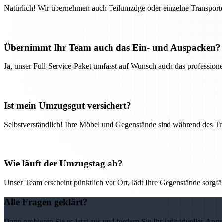
Natürlich! Wir übernehmen auch Teilumzüge oder einzelne Transport
Übernimmt Ihr Team auch das Ein- und Auspacken?
Ja, unser Full-Service-Paket umfasst auf Wunsch auch das professio
Ist mein Umzugsgut versichert?
Selbstverständlich! Ihre Möbel und Gegenstände sind während des Tra
Wie läuft der Umzugstag ab?
Unser Team erscheint pünktlich vor Ort, lädt Ihre Gegenstände sorgfälti
Alle Fragen geklärt?
Dann probieren Sie es jetzt aus und fordern Sie Ihr individuelles Ang