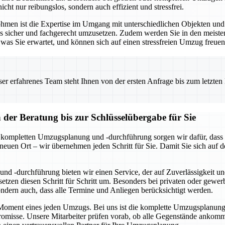
icht nur reibungslos, sondern auch effizient und stressfrei.
Lohmen ist die Expertise im Umgang mit unterschiedlichen Objekten u
les sicher und fachgerecht umzusetzen. Zudem werden Sie in den meist
was Sie erwartet, und können sich auf einen stressfreien Umzug freuen
 erfahrenes Team steht Ihnen von der ersten Anfrage bis zum letzten Ka
er Beratung bis zur Schlüsselübergabe für Sie
r kompletten Umzugsplanung und -durchführung sorgen wir dafür, dass a
 neuen Ort – wir übernehmen jeden Schritt für Sie. Damit Sie sich au
nd -durchführung bieten wir einen Service, der auf Zuverlässigkeit un
tzen diesen Schritt für Schritt um. Besonders bei privaten oder gewe
sondern auch, dass alle Termine und Anliegen berücksichtigt werden.
e Moment eines jeden Umzugs. Bei uns ist die komplette Umzugsplanung u
isse. Unsere Mitarbeiter prüfen vorab, ob alle Gegenstände ankomme