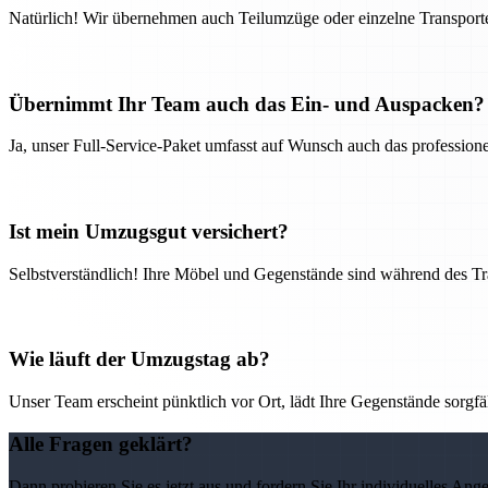
Natürlich! Wir übernehmen auch Teilumzüge oder einzelne Transport
Übernimmt Ihr Team auch das Ein- und Auspacken?
Ja, unser Full-Service-Paket umfasst auf Wunsch auch das professio
Ist mein Umzugsgut versichert?
Selbstverständlich! Ihre Möbel und Gegenstände sind während des Tra
Wie läuft der Umzugstag ab?
Unser Team erscheint pünktlich vor Ort, lädt Ihre Gegenstände sorgfälti
Alle Fragen geklärt?
Dann probieren Sie es jetzt aus und fordern Sie Ihr individuelles Ang